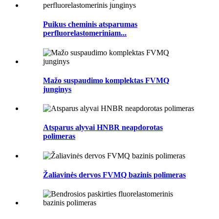
Puikus cheminis atsparumas
perfluorelastomeriniam...
Mažo suspaudimo komplektas FVMQ
junginys
Atsparus alyvai HNBR neapdorotas
polimeras
Žaliavinės dervos FVMQ bazinis polimeras