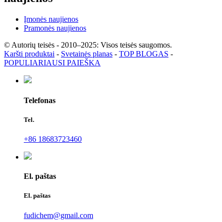
Įmonės naujienos
Pramonės naujienos
© Autorių teisės - 2010–2025: Visos teisės saugomos.
Karšti produktai
-
Svetainės planas
-
TOP BLOGAS
-
POPULIARIAUSI PAIEŠKA
Telefonas
Tel.
+86 18683723460
El. paštas
El. paštas
fudichem@gmail.com