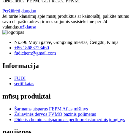
kietėjančius, FEPM, GLT klasės, FFKM.
Peržiūrėti daugiau
Jei turite klausimų apie mūsų produktus ar kainoraštį, palikite mums
savo el. pašto adresą ir mes su jumis susisieksime per 24
valandas.
užklausa
Nr.396 Muyu gatvė, Gongxing miestas, Čengdu, Kinija
+86 18683723460
fudichem@gmail.com
Informacija
FUDI
sertifikatas
mūsų produktai
Šarmams atsparus FEPM Aflas mišinys
Žaliavinės dervos FVMQ bazinis polimeras
Didelis cheminis atsparumas perfluorelastomerinis junginys
naujienos