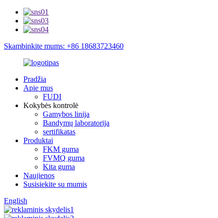
Skambinkite mums: +86 18683723460
Pradžia
Apie mus
FUDI
Kokybės kontrolė
Gamybos linija
Bandymų laboratorija
sertifikatas
Produktai
FKM guma
FVMQ guma
Kita guma
Naujienos
Susisiekite su mumis
English