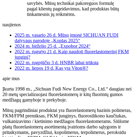
savybės. Mūsų technikai pakoreguos formulę
pagal klientų pageidavimus, kad produktas būtų
tinkamesnis jų reikmėms.
naujienos
2025 m. vasario 26 d.
Mūsų įmonė SICHUAN FUDI
dalyvaus parodoje „Koplas 2025“
2024 m. birželio 25 d.
„Expobor 2024“
2022 m. rugsėjo 21 d.
Kaip naudoti fluorelastomerinį FKM
junginį?
2022 m. rugpjūčio 3 d.
HNBR labai trūksta
2022 m. liepos 19 d.
Kas yra Viton®?
apie mus
Įkurta 1998 m., „Sichuan Fudi New Energy Co., Ltd.“ daugiau nei
20 metų specializuojasi fluorelastomerų ir kitų fluorintų gumos
medžiagų gamyboje ir prekyboje.
Mūsų pagrindiniai produktai yra fluorelastomerų bazinis polimeras,
FKM/FPM premiksas, FKM junginys, fluorosilikono kaučiukas,
vulkanizavimo / kietinimo medžiagos fluorelastomerams. Siūlome
platų fluorelastomerų asortimentą įvairioms darbo sąlygoms ir
pritaikymams, pavyzdžiui, kopolimerus, terpolimerus, peroksidu