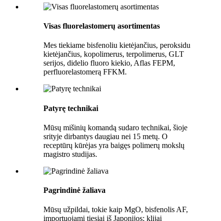
Visas fluorelastomerų asortimentas
Mes tiekiame bisfenoliu kietėjančius, peroksidu
kietėjančius, kopolimerus, terpolimerus, GLT
serijos, didelio fluoro kiekio, Aflas FEPM,
perfluorelastomerą FFKM.
Patyrę technikai
Mūsų mišinių komandą sudaro technikai, šioje
srityje dirbantys daugiau nei 15 metų. O
receptūrų kūrėjas yra baigęs polimerų mokslų
magistro studijas.
Pagrindinė žaliava
Mūsų užpildai, tokie kaip MgO, bisfenolis AF,
importuojami tiesiai iš Japonijos; klijai