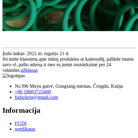
Įrašo laikas: 2022 m. rugsėjo 21 d.
Jei turite klausimų apie mūsų produktus ar kainoraštį, palikite mums
savo el. pašto adresą ir mes su jumis susisieksime per 24
valandas.
užklausa
Nr.396 Muyu gatvė, Gongxing miestas, Čengdu, Kinija
+86 18683723460
fudichem@gmail.com
Informacija
FUDI
sertifikatas