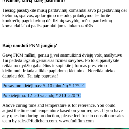
Nežinote, kurią klasę pasirinkti?
Tiesiog pasakykite mūsų pardavimų komandai savo pageidavimą dėl
kietumo, spalvos, apdorojimo metodo, pritaikymo. Jei turite
konkrečių pageidavimų dėl fizinių savybių, mūsų pardavimų
komandai labai padės parinkti jums tinkamas rūšis.
Kaip naudoti FKM junginį?
Gavę FKM mišinį, geriau jį vėl susmulkinti dviejų volų maišytuvu.
Tai padeda išgauti geriausias fizines savybes. Po to supjaustykite
reikiamo dydžio gabalėlius ir supilkite į formas presavimo
kietinimui. Ir tada atlikite papildomą kietinimą. Nereikia nieko
daugiau dėti. Tai taip paprasta!
Presavimo kietėjimas: 5–10 minučių * 175 °C
Po kietėjimo: 12–20 valandų * 210–220 °C
Above curing time and temperature is for reference. You could
adjust the time and temperature based on your request. If you have
any question during production, please feel free to consult our sales
team by sales@fudichem.com. www.fudifkm.com