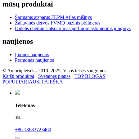
mūsų produktai
Šarmams atsparus FEPM Aflas mišinys
Žaliavinės dervos FVMQ bazinis polimeras
Didelis cheminis atsparumas perfluorelastomerinis junginys
naujienos
Įmonės naujienos
Pramonės naujienos
© Autorių teisės - 2010–2025: Visos teisės saugomos.
Karšti produktai
-
Svetainės planas
-
TOP BLOGAS
-
POPULIARIAUSI PAIEŠKA
Telefonas
Tel.
+86 18683723460