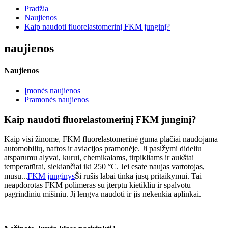
Pradžia
Naujienos
Kaip naudoti fluorelastomerinį FKM junginį?
naujienos
Naujienos
Įmonės naujienos
Pramonės naujienos
Kaip naudoti fluorelastomerinį FKM junginį?
Kaip visi žinome, FKM fluorelastomerinė guma plačiai naudojama
automobilių, naftos ir aviacijos pramonėje. Ji pasižymi dideliu
atsparumu alyvai, kurui, chemikalams, tirpikliams ir aukštai
temperatūrai, siekiančiai iki 250 °C. Jei esate naujas vartotojas,
mūsų...
FKM junginys
Ši rūšis labai tinka jūsų pritaikymui. Tai
neapdorotas FKM polimeras su įterptu kietikliu ir spalvotu
pagrindiniu mišiniu. Jį lengva naudoti ir jis nekenkia aplinkai.