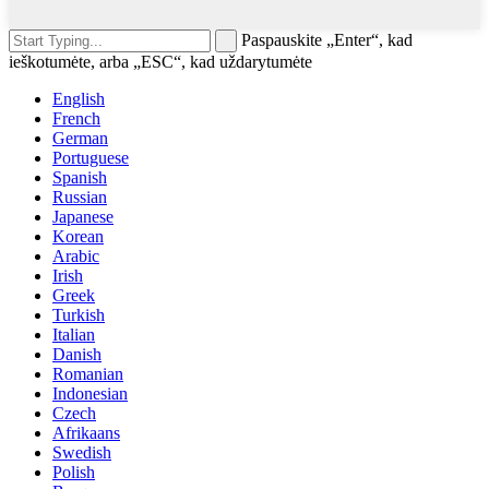
Paspauskite „Enter“, kad
ieškotumėte, arba „ESC“, kad uždarytumėte
English
French
German
Portuguese
Spanish
Russian
Japanese
Korean
Arabic
Irish
Greek
Turkish
Italian
Danish
Romanian
Indonesian
Czech
Afrikaans
Swedish
Polish