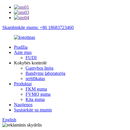
Skambinkite mums: +86 18683723460
Pradžia
Apie mus
FUDI
Kokybės kontrolė
Gamybos linija
Bandymų laboratorija
sertifikatas
Produktai
FKM guma
FVMQ guma
Kita guma
Naujienos
Susisiekite su mumis
English