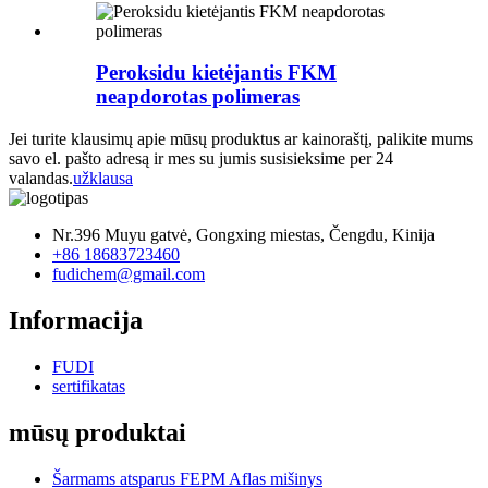
Peroksidu kietėjantis FKM
neapdorotas polimeras
Jei turite klausimų apie mūsų produktus ar kainoraštį, palikite mums
savo el. pašto adresą ir mes su jumis susisieksime per 24
valandas.
užklausa
Nr.396 Muyu gatvė, Gongxing miestas, Čengdu, Kinija
+86 18683723460
fudichem@gmail.com
Informacija
FUDI
sertifikatas
mūsų produktai
Šarmams atsparus FEPM Aflas mišinys