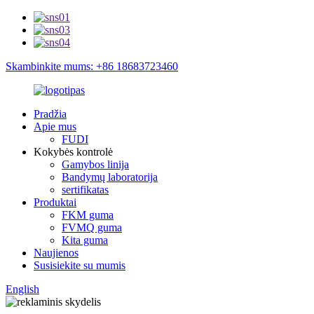
Skambinkite mums: +86 18683723460
Pradžia
Apie mus
FUDI
Kokybės kontrolė
Gamybos linija
Bandymų laboratorija
sertifikatas
Produktai
FKM guma
FVMQ guma
Kita guma
Naujienos
Susisiekite su mumis
English