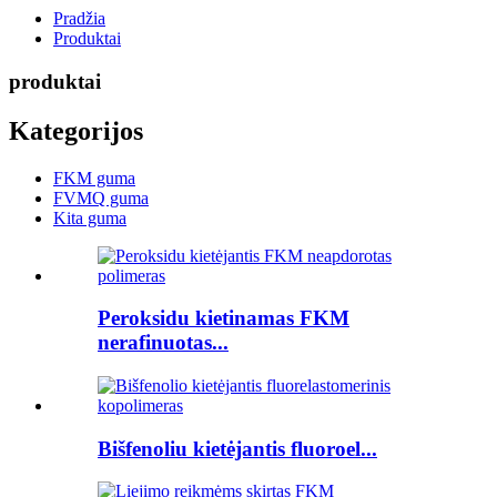
Pradžia
Produktai
produktai
Kategorijos
FKM guma
FVMQ guma
Kita guma
Peroksidu kietinamas FKM
nerafinuotas...
Bišfenoliu kietėjantis fluoroel...