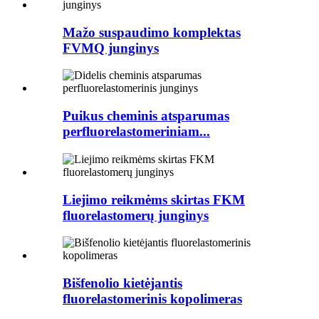
Mažo suspaudimo komplektas
FVMQ junginys
Puikus cheminis atsparumas
perfluorelastomeriniam...
Liejimo reikmėms skirtas FKM
fluorelastomerų junginys
Bišfenolio kietėjantis
fluorelastomerinis kopolimeras