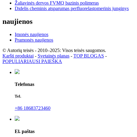
Žaliavinės dervos FVMQ bazinis polimeras
Didelis cheminis atsparumas perfluorelastomerinis junginys
naujienos
Įmonės naujienos
Pramonės naujienos
© Autorių teisės - 2010–2025: Visos teisės saugomos.
Karšti produktai
-
Svetainės planas
-
TOP BLOGAS
-
POPULIARIAUSI PAIEŠKA
Telefonas
Tel.
+86 18683723460
El. paštas