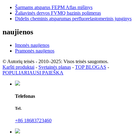
Šarmams atsparus FEPM Aflas mišinys
Žaliavinės dervos FVMQ bazinis polimeras
Didelis cheminis atsparumas perfluorelastomerinis junginys
naujienos
Įmonės naujienos
Pramonės naujienos
© Autorių teisės - 2010–2025: Visos teisės saugomos.
Karšti produktai
-
Svetainės planas
-
TOP BLOGAS
-
POPULIARIAUSI PAIEŠKA
Telefonas
Tel.
+86 18683723460