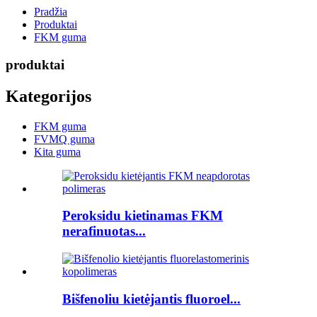
Pradžia
Produktai
FKM guma
produktai
Kategorijos
FKM guma
FVMQ guma
Kita guma
Peroksidu kietinamas FKM
nerafinuotas...
Bišfenoliu kietėjantis fluoroel...