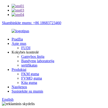
Skambinkite mums: +86 18683723460
Pradžia
Apie mus
FUDI
Kokybės kontrolė
Gamybos linija
Bandymų laboratorija
sertifikatas
Produktai
FKM guma
FVMQ guma
Kita guma
Naujienos
Susisiekite su mumis
English