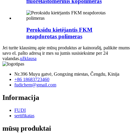
fluorelastomerinis kopolimeras
Peroksidu kietėjantis FKM
neapdorotas polimeras
Jei turite klausimų apie mūsų produktus ar kainoraštį, palikite mums
savo el. pašto adresą ir mes su jumis susisieksime per 24
valandas.
užklausa
Nr.396 Muyu gatvė, Gongxing miestas, Čengdu, Kinija
+86 18683723460
fudichem@gmail.com
Informacija
FUDI
sertifikatas
mūsų produktai