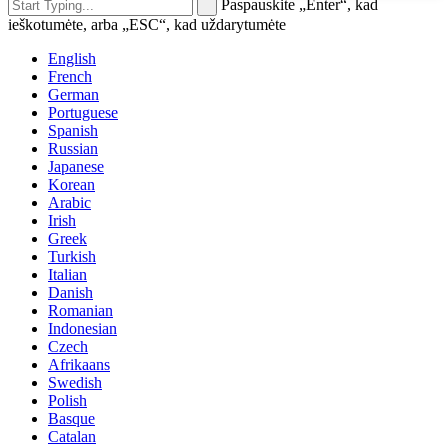
Paspauskite „Enter“, kad
ieškotumėte, arba „ESC“, kad uždarytumėte
English
French
German
Portuguese
Spanish
Russian
Japanese
Korean
Arabic
Irish
Greek
Turkish
Italian
Danish
Romanian
Indonesian
Czech
Afrikaans
Swedish
Polish
Basque
Catalan