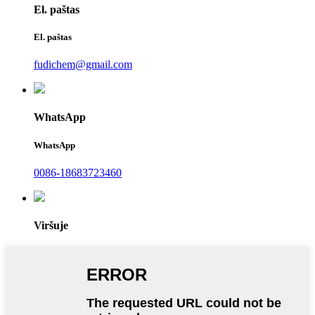
El. paštas
El. paštas
fudichem@gmail.com
WhatsApp
WhatsApp
0086-18683723460
Viršuje