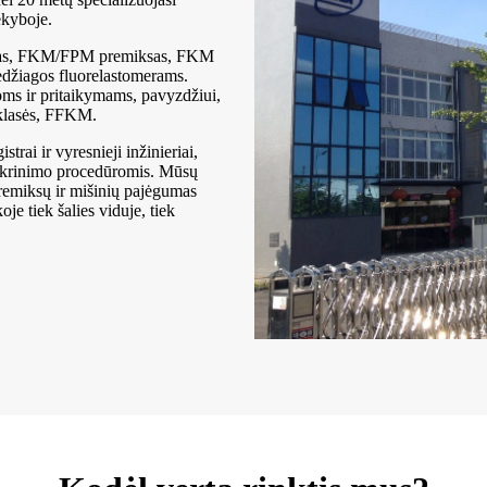
ekyboje.
meras, FKM/FPM premiksas, FKM
edžiagos fluorelastomerams.
oms ir pritaikymams, pavyzdžiui,
 klasės, FFKM.
rai ir vyresnieji inžinieriai,
tikrinimo procedūromis. Mūsų
remiksų ir mišinių pajėgumas
e tiek šalies viduje, tiek