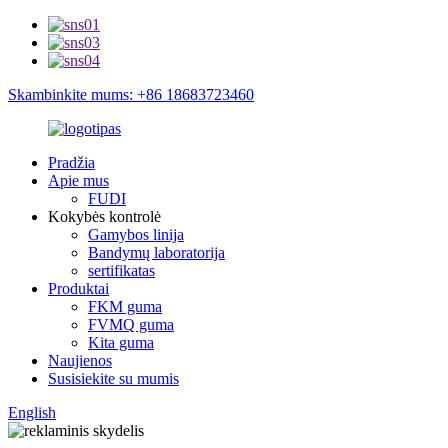
Skambinkite mums: +86 18683723460
Pradžia
Apie mus
FUDI
Kokybės kontrolė
Gamybos linija
Bandymų laboratorija
sertifikatas
Produktai
FKM guma
FVMQ guma
Kita guma
Naujienos
Susisiekite su mumis
English