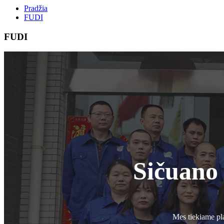
Pradžia
FUDI
FUDI
Sičuano
Mes tiekiame pl