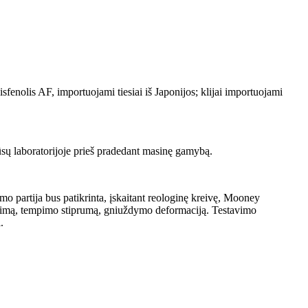
fenolis AF, importuojami tiesiai iš Japonijos; klijai importuojami
sų laboratorijoje prieš pradedant masinę gamybą.
mo partija bus patikrinta, įskaitant reologinę kreivę, Mooney
jimą, tempimo stiprumą, gniuždymo deformaciją. Testavimo
.