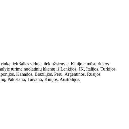
inką tiek šalies viduje, tiek užsienyje. Kinijoje mūsų rinkos
lyje turime nuolatinių klientų iš Lenkijos, JK, Italijos, Turkijos,
aponijos, Kanados, Brazilijos, Peru, Argentinos, Rusijos,
inų, Pakistano, Taivano, Kinijos, Australijos.