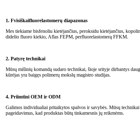
1. F
visiškai
fluorelastomerų diapazonas
Mes tiekiame bisfenoliu kietėjančius, peroksidu kietėjančius, kopoli
didelio fluoro kiekio, Aflas FEPM, perfluorelastomerą FFKM.
2. Patyrę technikai
Mūsų mišinių komandą sudaro technikai, šioje srityje dirbantys dau
kūrėjas yra baigęs polimerų mokslų magistro studijas.
4. Priimtini OEM ir ODM
Galimos individualiai pritaikytos spalvos ir savybės. Mūsų technika
pageidavimus, kad produktas būtų tinkamesnis jų reikmėms.