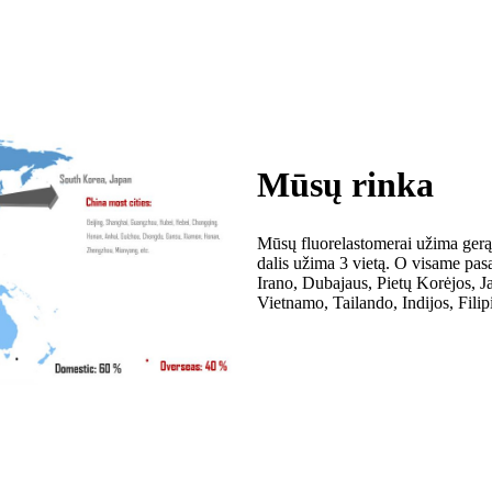
Mūsų rinka
Mūsų fluorelastomerai užima gerą r
dalis užima 3 vietą. O visame pasau
Irano, Dubajaus, Pietų Korėjos, J
Vietnamo, Tailando, Indijos, Filip