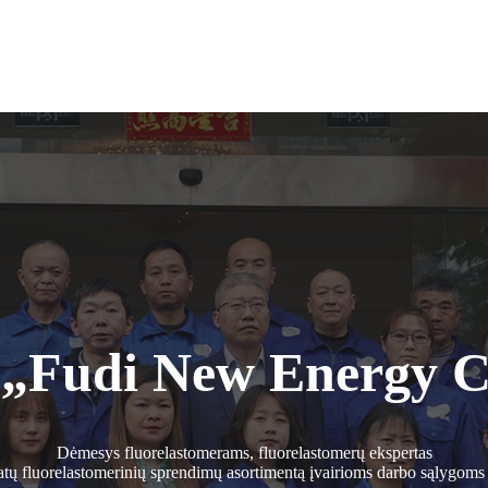
 „Fudi New Energy Co
Dėmesys fluorelastomerams, fluorelastomerų ekspertas
atų fluorelastomerinių sprendimų asortimentą įvairioms darbo sąlygoms 