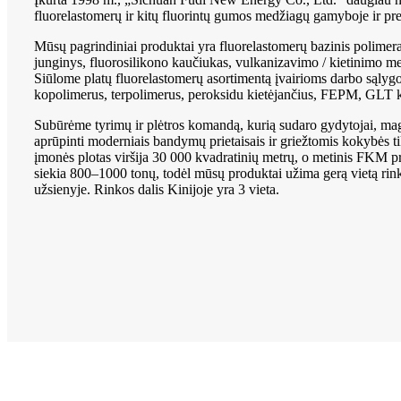
fluorelastomerų ir kitų fluorintų gumos medžiagų gamyboje ir pr
Mūsų pagrindiniai produktai yra fluorelastomerų bazinis poli
junginys, fluorosilikono kaučiukas, vulkanizavimo / kietinimo m
Siūlome platų fluorelastomerų asortimentą įvairioms darbo sąlyg
kopolimerus, terpolimerus, peroksidu kietėjančius, FEPM, GLT
Subūrėme tyrimų ir plėtros komandą, kurią sudaro gydytojai, magist
aprūpinti moderniais bandymų prietaisais ir griežtomis kokybės 
įmonės plotas viršija 30 000 kvadratinių metrų, o metinis FKM p
siekia 800–1000 tonų, todėl mūsų produktai užima gerą vietą rinkoj
užsienyje. Rinkos dalis Kinijoje yra 3 vieta.