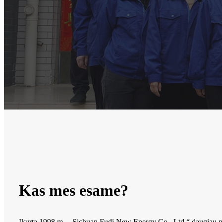
Kas mes esame?
Įkurta 1998 m., „Sichuan Fudi New Energy Co., Ltd.“ daugiau ne