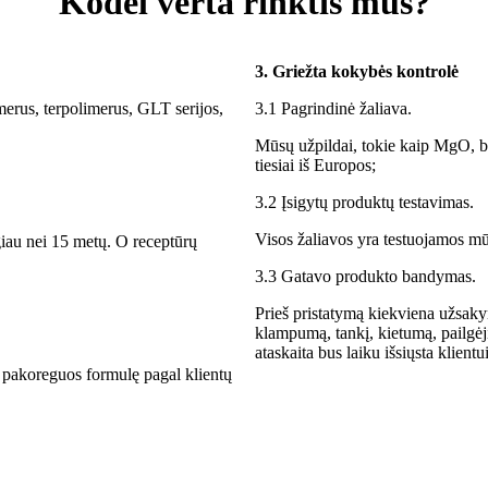
Kodėl verta rinktis mus?
3. Griežta kokybės kontrolė
merus, terpolimerus, GLT serijos,
3.1 Pagrindinė žaliava.
Mūsų užpildai, tokie kaip MgO, bis
tiesiai iš Europos;
3.2 Įsigytų produktų testavimas.
Visos žaliavos yra testuojamos mū
giau nei 15 metų. O receptūrų
3.3 Gatavo produkto bandymas.
Prieš pristatymą kiekviena užsaky
klampumą, tankį, kietumą, pailgė
ataskaita bus laiku išsiųsta klientui
i pakoreguos formulę pagal klientų