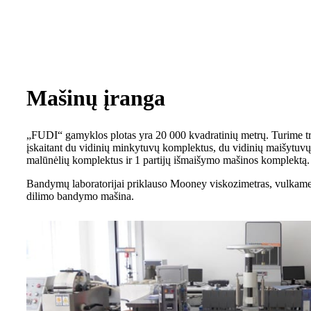
Mašinų įranga
„FUDI“ gamyklos plotas yra 20 000 kvadratinių metrų. Turime tr
įskaitant du vidinių minkytuvų komplektus, du vidinių maišytuv
malūnėlių komplektus ir 1 partijų išmaišymo mašinos komplektą.
Bandymų laboratorijai priklauso Mooney viskozimetras, vulkam
dilimo bandymo mašina.