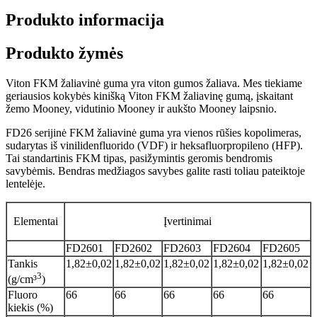
Produkto informacija
Produkto žymės
Viton FKM žaliavinė guma yra viton gumos žaliava. Mes tiekiame
geriausios kokybės kinišką Viton FKM žaliavinę gumą, įskaitant
žemo Mooney, vidutinio Mooney ir aukšto Mooney laipsnio.
FD26 serijinė FKM žaliavinė guma yra vienos rūšies kopolimeras,
sudarytas iš vinilidenfluorido (VDF) ir heksafluorpropileno (HFP).
Tai standartinis FKM tipas, pasižymintis geromis bendromis
savybėmis. Bendras medžiagos savybes galite rasti toliau pateiktoje
lentelėje.
Elementai
Įvertinimai
FD2601
FD2602
FD2603
FD2604
FD2605
Tankis
1,82±0,02
1,82±0,02
1,82±0,02
1,82±0,02
1,82±0,02
3
(g/cm³
)
Fluoro
66
66
66
66
66
kiekis (%)