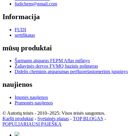
fudichem@gmail.com
Informacija
FUDI
sertifikatas
mūsų produktai
Šarmams atsparus FEPM Aflas mišinys
Žaliavinės dervos FVMQ bazinis polimeras
Didelis cheminis atsparumas perfluorelastomerinis junginys
naujienos
Įmonės naujienos
Pramonės naujienos
© Autorių teisės - 2010–2025: Visos teisės saugomos.
Karšti produktai
-
Svetainės planas
-
TOP BLOGAS
-
POPULIARIAUSI PAIEŠKA