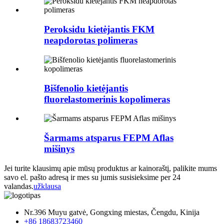
Peroksidu kietėjantis FKM
neapdorotas polimeras
Bišfenolio kietėjantis
fluorelastomerinis kopolimeras
Šarmams atsparus FEPM Aflas
mišinys
Jei turite klausimų apie mūsų produktus ar kainoraštį, palikite mums
savo el. pašto adresą ir mes su jumis susisieksime per 24
valandas.
užklausa
Nr.396 Muyu gatvė, Gongxing miestas, Čengdu, Kinija
+86 18683723460