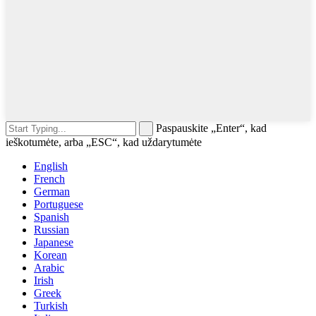
Paspauskite „Enter“, kad
ieškotumėte, arba „ESC“, kad uždarytumėte
English
French
German
Portuguese
Spanish
Russian
Japanese
Korean
Arabic
Irish
Greek
Turkish