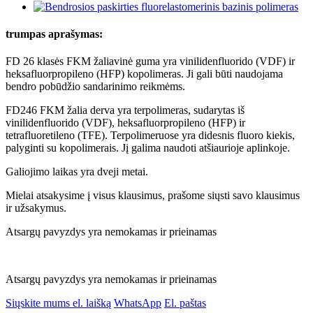
trumpas aprašymas:
FD 26 klasės FKM žaliavinė guma yra vinilidenfluorido (VDF) ir
heksafluorpropileno (HFP) kopolimeras. Ji gali būti naudojama
bendro pobūdžio sandarinimo reikmėms.
FD246 FKM žalia derva yra terpolimeras, sudarytas iš
vinilidenfluorido (VDF), heksafluorpropileno (HFP) ir
tetrafluoretileno (TFE). Terpolimeruose yra didesnis fluoro kiekis,
palyginti su kopolimerais. Jį galima naudoti atšiaurioje aplinkoje.
Galiojimo laikas yra dveji metai.
Mielai atsakysime į visus klausimus, prašome siųsti savo klausimus
ir užsakymus.
Atsargų pavyzdys yra nemokamas ir prieinamas
Atsargų pavyzdys yra nemokamas ir prieinamas
Siųskite mums el. laišką
WhatsApp
El. paštas