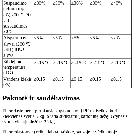
Suspaudimo
≤30%
≤30%
≤30%
≤30%
≤40%
deformacija
(%) 200 ℃ 70
val.
suspaudimas
20 %
Atsparumas
≤5%
≤5%
≤5%
≤5%
≤2%
alyvai (200 ℃
24H) RP-3
alyva
Stiklėjimo
> -15 ℃
> -15 ℃
> -15 ℃
> -21 ℃
> -13 ℃
temperatūra
(TG)
Vandens kiekis
≤0,15
≤0,15
≤0,15
≤0,15
≤0,15
(%)
Pakuotė ir sandėliavimas
Fluorelastomerai pirmiausia supakuojami į PE maišelius, kurių
kiekvienas sveria 5 kg, o tada sudedami į kartoninę dėžę. Grynasis
svoris vienoje dėžėje: 25 kg.
Fluoreolastomerą reikia laikyti vėsioje, sausoje ir vėdinamoje