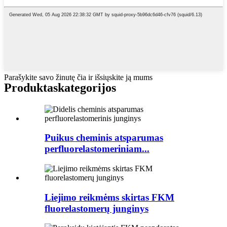
Parašykite savo žinutę čia ir išsiųskite ją mums
Produktas
kategorijos
Puikus cheminis atsparumas
perfluorelastomeriniam...
Liejimo reikmėms skirtas FKM
fluorelastomerų junginys