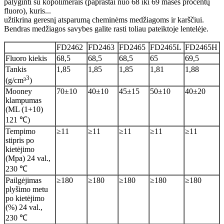
palyginti su kopolimerais (paprastai nuo 68 iki 69 masės procentų
fluoro), kuris...
užtikrina geresnį atsparumą cheminėms medžiagoms ir karščiui.
Bendras medžiagos savybes galite rasti toliau pateiktoje lentelėje.
FD2462
FD2463
FD2465
FD2465L
FD2465H
Fluoro kiekis
68,5
68,5
68,5
65
69,5
Tankis
1,85
1,85
1,85
1,81
1,88
3
(g/cm³
)
Mooney
70±10
40±10
45±15
50±10
40±20
klampumas
(ML (1+10)
121 ℃)
Tempimo
≥11
≥11
≥11
≥11
≥11
stipris po
kietėjimo
(Mpa) 24 val.,
230 ℃
Pailgėjimas
≥180
≥180
≥180
≥180
≥180
plyšimo metu
po kietėjimo
(%) 24 val.,
230 ℃