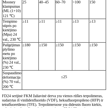
Mooney
25
40–45
60–70
>100
150
klampumas
(ML (1+10)
121 ℃)
Tempimo
≥11
≥11
≥11
≥13
≥13
stipris po
kietėjimo
(Mpa) 24
val., 230 ℃
Pailgėjimas
≥180
≥150
≥150
≥150
≥150
plyšimo
metu po
kietėjimo
(%) 24 val.,
230 ℃
Suspaudimo
≤25
deformacija
(%) 70 val.,
200 ℃
FD24 serijinė FKM žaliavinė derva yra vienos rūšies terpolimeras,
sudarytas iš vinilidenfluorido (VDF), heksafluorpropileno (HFP) ir
tetrafluoretileno (TFE). Terpolimeruose yra didesnis fluoro kiekis,