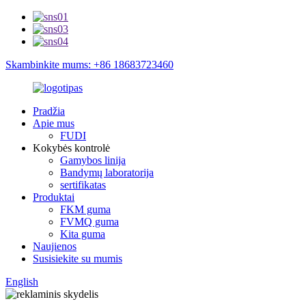
Skambinkite mums: +86 18683723460
Pradžia
Apie mus
FUDI
Kokybės kontrolė
Gamybos linija
Bandymų laboratorija
sertifikatas
Produktai
FKM guma
FVMQ guma
Kita guma
Naujienos
Susisiekite su mumis
English