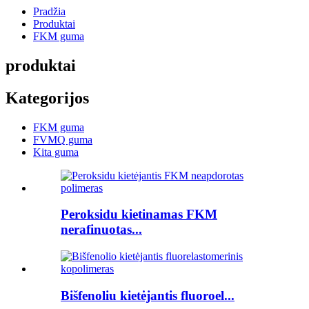
Pradžia
Produktai
FKM guma
produktai
Kategorijos
FKM guma
FVMQ guma
Kita guma
Peroksidu kietinamas FKM
nerafinuotas...
Bišfenoliu kietėjantis fluoroel...