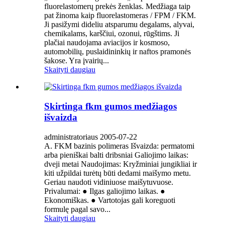
fluorelastomerų prekės ženklas. Medžiaga taip
pat žinoma kaip fluorelastomeras / FPM / FKM.
Ji pasižymi dideliu atsparumu degalams, alyvai,
chemikalams, karščiui, ozonui, rūgštims. Ji
plačiai naudojama aviacijos ir kosmoso,
automobilių, puslaidininkių ir naftos pramonės
šakose. Yra įvairių...
Skaityti daugiau
Skirtinga fkm gumos medžiagos
išvaizda
administratoriaus 2005-07-22
A. FKM bazinis polimeras Išvaizda: permatomi
arba pieniškai balti dribsniai Galiojimo laikas:
dveji metai Naudojimas: Kryžminiai jungikliai ir
kiti užpildai turėtų būti dedami maišymo metu.
Geriau naudoti vidiniuose maišytuvuose.
Privalumai: ● Ilgas galiojimo laikas. ●
Ekonomiškas. ● Vartotojas gali koreguoti
formulę pagal savo...
Skaityti daugiau