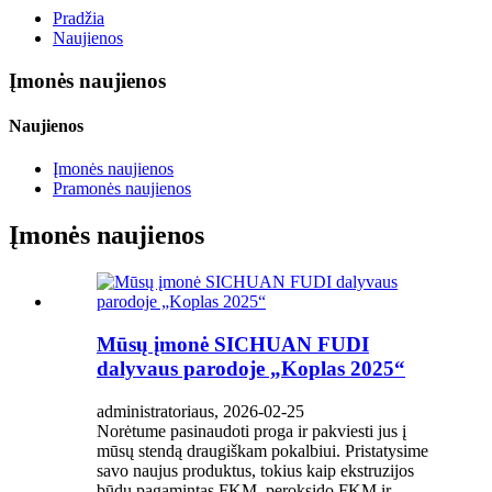
Pradžia
Naujienos
Įmonės naujienos
Naujienos
Įmonės naujienos
Pramonės naujienos
Įmonės naujienos
Mūsų įmonė SICHUAN FUDI
dalyvaus parodoje „Koplas 2025“
administratoriaus, 2026-02-25
Norėtume pasinaudoti proga ir pakviesti jus į
mūsų stendą draugiškam pokalbiui. Pristatysime
savo naujus produktus, tokius kaip ekstruzijos
būdu pagamintas FKM, peroksido FKM ir