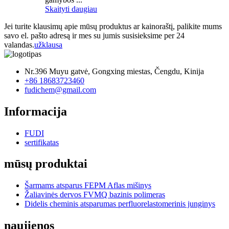
Skaityti daugiau
Jei turite klausimų apie mūsų produktus ar kainoraštį, palikite mums
savo el. pašto adresą ir mes su jumis susisieksime per 24
valandas.
užklausa
Nr.396 Muyu gatvė, Gongxing miestas, Čengdu, Kinija
+86 18683723460
fudichem@gmail.com
Informacija
FUDI
sertifikatas
mūsų produktai
Šarmams atsparus FEPM Aflas mišinys
Žaliavinės dervos FVMQ bazinis polimeras
Didelis cheminis atsparumas perfluorelastomerinis junginys
naujienos