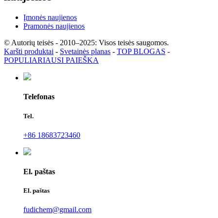
Įmonės naujienos
Pramonės naujienos
© Autorių teisės - 2010–2025: Visos teisės saugomos.
Karšti produktai
-
Svetainės planas
-
TOP BLOGAS
-
POPULIARIAUSI PAIEŠKA
Telefonas
Tel.
+86 18683723460
El. paštas
El. paštas
fudichem@gmail.com