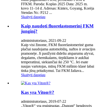
FFKM. Paroda: Koplas 2025 Data: 2025 m.
kovo 11–14 d. Adresas: Kintex, Goyang, Korėja
Stendas Nr.: P212 ...
Skaityti daugiau
Kaip naudoti fluorelastomerinį FKM
junginį?
administratoriaus, 2021-09-22
Kaip visi žinome, FKM fluorelastomerinė guma
plačiai naudojama automobilių, naftos ir aviacijos
pramonėje. Ji pasižymi dideliu atsparumu alyvai,
degalams, chemikalams, tirpikliams ir aukštai
temperatūrai, siekiančiai iki 250 °C. Jei esate
naujas vartotojas, mūsų FKM mišinio klasė labai
tinka jūsų pritaikymui. Tai FKM žaliava...
Skaityti daugiau
Kas yra Viton®?
administratoriaus, 2019-07-22
„Viton®“ yra registruotas „Dupont“ bendrovės