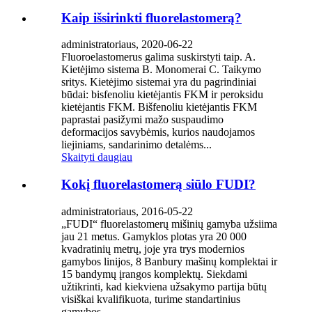
Kaip išsirinkti fluorelastomerą?
administratoriaus, 2020-06-22
Fluoroelastomerus galima suskirstyti taip. A.
Kietėjimo sistema B. Monomerai C. Taikymo
sritys. Kietėjimo sistemai yra du pagrindiniai
būdai: bisfenoliu kietėjantis FKM ir peroksidu
kietėjantis FKM. Bišfenoliu kietėjantis FKM
paprastai pasižymi mažo suspaudimo
deformacijos savybėmis, kurios naudojamos
liejiniams, sandarinimo detalėms...
Skaityti daugiau
Kokį fluorelastomerą siūlo FUDI?
administratoriaus, 2016-05-22
„FUDI“ fluorelastomerų mišinių gamyba užsiima
jau 21 metus. Gamyklos plotas yra 20 000
kvadratinių metrų, joje yra trys modernios
gamybos linijos, 8 Banbury mašinų komplektai ir
15 bandymų įrangos komplektų. Siekdami
užtikrinti, kad kiekviena užsakymo partija būtų
visiškai kvalifikuota, turime standartinius
gamybos ...